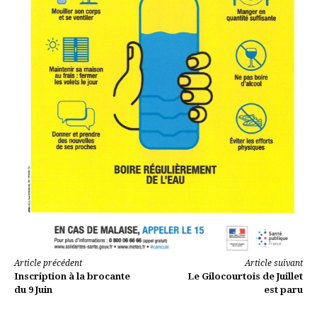
Lire
Article précédent
Article suivant
Inscription à la brocante
Le Gilocourtois de Juillet
la
du 9 Juin
est paru