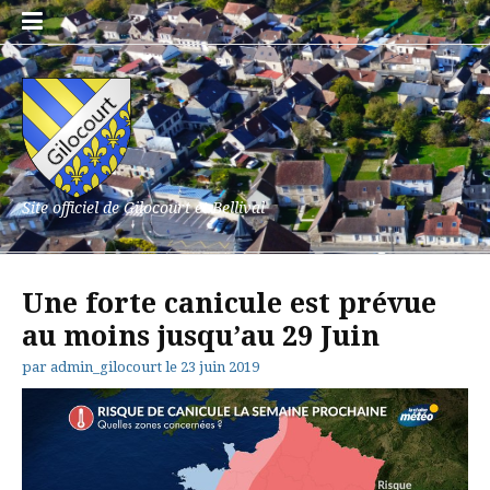
Aller
au
contenu
Site officiel de Gilocourt et Bellival
Une forte canicule est prévue
au moins jusqu’au 29 Juin
par
admin_gilocourt
le
23 juin 2019