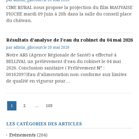
par
admin_gilocourt
le
20 mai 2026
CINE RURAL nous propose la projection du film MAUVAISE
PIOCHE mardi 09 Juin à 20h dans la salle du conseil place
du château.
Résultats d’analyse de l’eau du robinet du 04 mai 2026
par
admin_gilocourt
le
20 mai 2026
Notre ARS (Agence Régionale de Santé) a effectué à
BELLIVAL un prélèvement d’eau du robinet le 04 mai
2026. Conclusion sanitaire ( Prélèvement N° :
00162097)Eau d’alimentation non-conforme aux limites
de qualité en vigueur pour…
Pagination
Page
Page
Page
1
2
…
103
des
publications
LES CATÉGORIES DES ARTICLES
Evénements
(204)