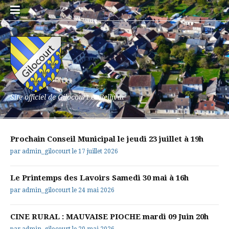
Aller
au
contenu
Site officiel de Gilocourt et Bellival
Prochain Conseil Municipal le jeudi 23 juillet à 19h
par
admin_gilocourt
le
17 juillet 2026
Le Printemps des Lavoirs Samedi 30 mai à 16h
par
admin_gilocourt
le
24 mai 2026
CINE RURAL : MAUVAISE PIOCHE mardi 09 Juin 20h