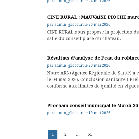
par
admin_gilocourt
le
24 mai 2026
CINE RURAL : MAUVAISE PIOCHE mardi 
par
admin_gilocourt
le
20 mai 2026
CINE RURAL nous propose la projection d
salle du conseil place du château.
Résultats d’analyse de l’eau du robinet
par
admin_gilocourt
le
20 mai 2026
Notre ARS (Agence Régionale de Santé) a 
le 04 mai 2026. Conclusion sanitaire ( Pr
conforme aux limites de qualité en vigu
Prochain conseil municipal le Mardi 26
par
admin_gilocourt
le
19 mai 2026
Pagination
Page
Page
Page
1
2
…
51