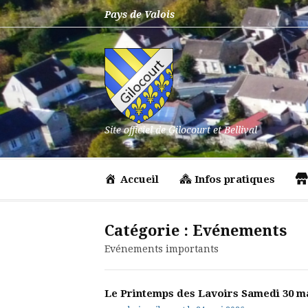
Aller
Pays de Valois
au
contenu
Site officiel de Gilocourt et Bellival
Accueil
Infos pratiques
Catégorie :
Evénements
Evénements importants
Le Printemps des Lavoirs Samedi 30 ma