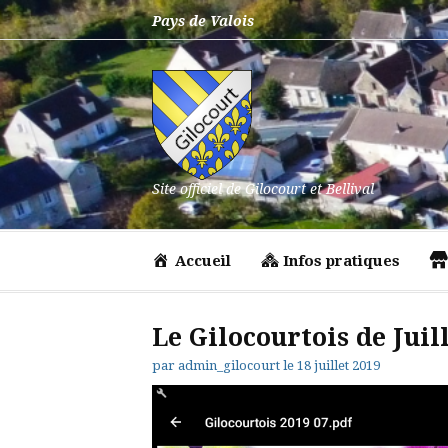
Aller
Pays de Valois
au
contenu
Site officiel de Gilocourt et Bellival
Accueil
Infos pratiques
Le Gilocourtois de Juil
par
admin_gilocourt
le
18 juillet 2019