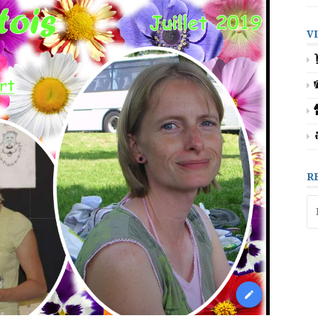
V
R
Re