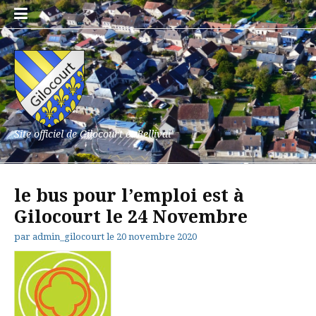
Aller
au
contenu
Site officiel de Gilocourt et Bellival
le bus pour l’emploi est à
Gilocourt le 24 Novembre
par
admin_gilocourt
le
20 novembre 2020