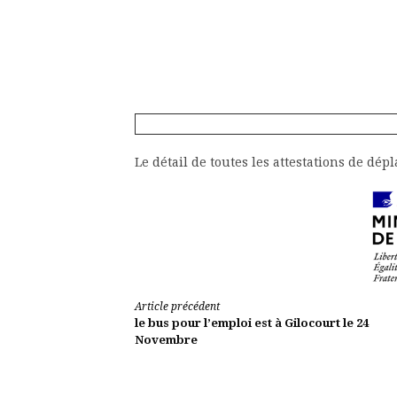
Le détail de toutes les attestations de dép
Lire
Article précédent
le bus pour l’emploi est à Gilocourt le 24
la
Novembre
suite