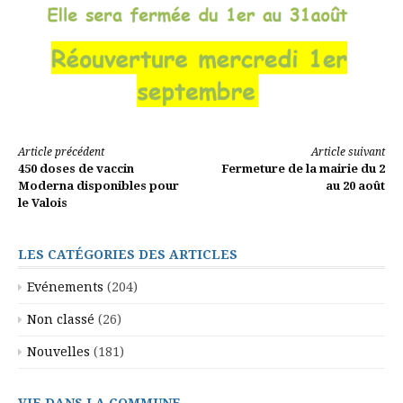
Lire
Article précédent
Article suivant
450 doses de vaccin
Fermeture de la mairie du 2
la
Moderna disponibles pour
au 20 août
le Valois
suite
LES CATÉGORIES DES ARTICLES
Evénements
(204)
Non classé
(26)
Nouvelles
(181)
VIE DANS LA COMMUNE