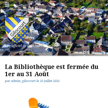
Aller
au
contenu
Site officiel de Gilocourt et Bellival
La Bibliothèque est fermée du
1er au 31 Août
par
admin_gilocourt
le
23 juillet 2021