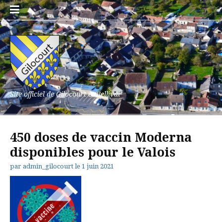
Aller
au
contenu
Site officiel de Gilocourt et Bellival
450 doses de vaccin Moderna
disponibles pour le Valois
par
admin_gilocourt
le
1 juin 2021