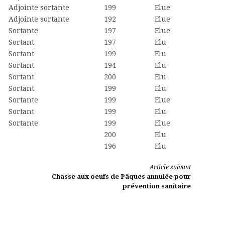
Adjointe sortante
199
Elue
Adjointe sortante
192
Elue
Sortante
197
Elue
Sortant
197
Elu
Sortant
199
Elu
Sortant
194
Elu
Sortant
200
Elu
Sortant
199
Elu
Sortante
199
Elue
Sortant
199
Elu
Sortante
199
Elue
200
Elu
196
Elu
Article suivant
Chasse aux oeufs de Pâques annulée pour
prévention sanitaire