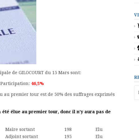
V
nicipale de GILOCOURT du 15 Mars sont:
R
, Participation:
46,5
%
Re
lu au premier tour est de 50% des suffrages exprimés
été élue au premier tour, donc il n’y aura pas de
Maire sortant
198
Elu
Adjoint sortant
195
Elu