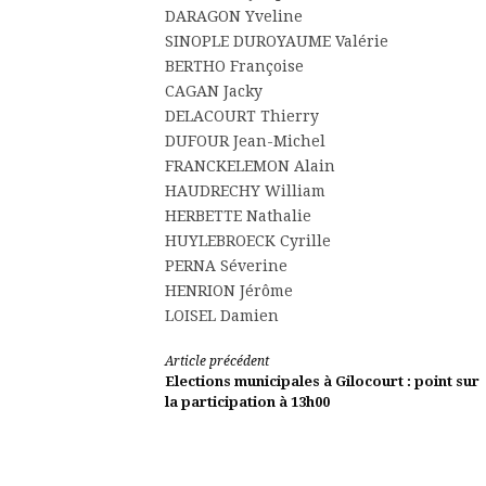
DARAGON Yveline
SINOPLE DUROYAUME Valérie
BERTHO Françoise
CAGAN Jacky
DELACOURT Thierry
DUFOUR Jean-Michel
FRANCKELEMON Alain
HAUDRECHY William
HERBETTE Nathalie
HUYLEBROECK Cyrille
PERNA Séverine
HENRION Jérôme
LOISEL Damien
Lire
Article précédent
Elections municipales à Gilocourt : point sur
la
la participation à 13h00
suite