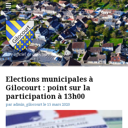
Aller
au
contenu
Site officiel de Gilocourt et Bellival
Elections municipales à
Gilocourt : point sur la
participation à 13h00
par
admin_gilocourt
le
15 mars 2020