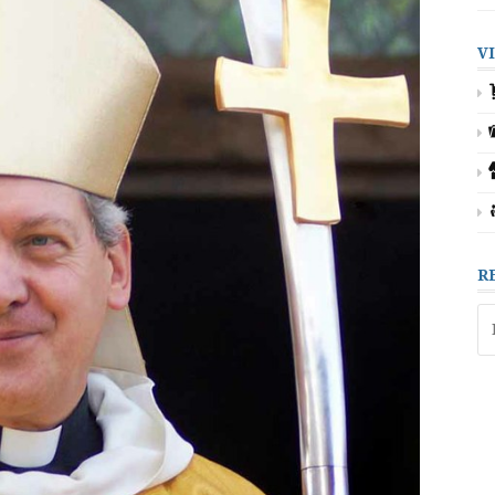
V
R
Re