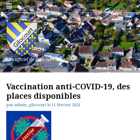
Aller
au
contenu
Site officiel de Gilocourt et Bellival
Vaccination anti-COVID-19, des
places disponibles
par
admin_gilocourt
le
11 février 2021