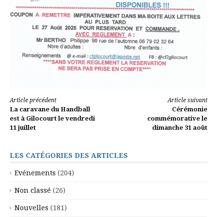
Lire
Article précédent
Article suivant
La caravane du Handball
Cérémonie
la
est à Gilocourt le vendredi
commémorative le
11 juillet
dimanche 31 août
suite
LES CATÉGORIES DES ARTICLES
Evénements
(204)
Non classé
(26)
Nouvelles
(181)