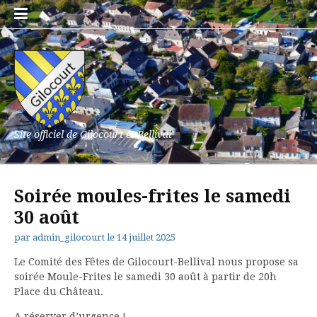
Aller
au
contenu
Site officiel de Gilocourt et Bellival
Soirée moules-frites le samedi
30 août
par
admin_gilocourt
le
14 juillet 2025
Le Comité des Fêtes de Gilocourt-Bellival nous propose sa
soirée Moule-Frites le samedi 30 août à partir de 20h
Place du Château.
A réserver d’urgence !