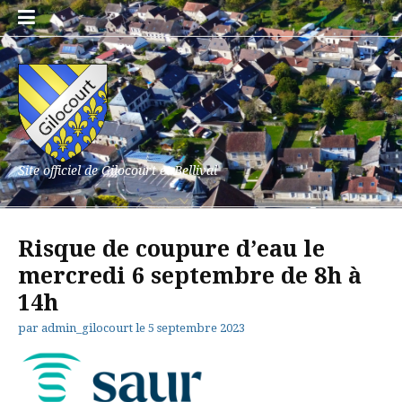
Aller
au
contenu
Site officiel de Gilocourt et Bellival
Risque de coupure d’eau le
mercredi 6 septembre de 8h à
14h
par
admin_gilocourt
le
5 septembre 2023