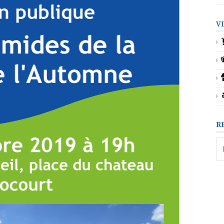
V
R
Re