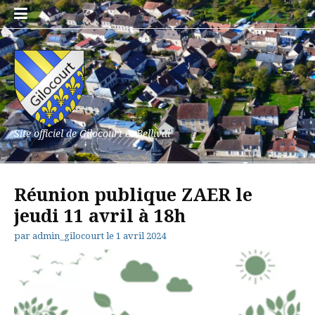
Aller
au
contenu
Site officiel de Gilocourt et Bellival
Réunion publique ZAER le
jeudi 11 avril à 18h
par
admin_gilocourt
le
1 avril 2024