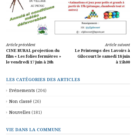
Lire
Article précédent
Article suivant
CINE RURAL projection du
Le Printemps des Lavoirs à
la
film « Les folies fermières »
Gilocourt le samedi 18 juin
le vendredi 17 juin à 20h
à 15h00
suite
LES CATÉGORIES DES ARTICLES
Evénements
(204)
Non classé
(26)
Nouvelles
(181)
VIE DANS LA COMMUNE