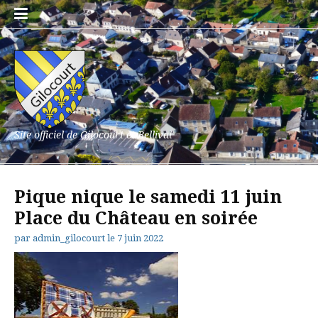
Aller
au
contenu
Site officiel de Gilocourt et Bellival
Pique nique le samedi 11 juin
Place du Château en soirée
par
admin_gilocourt
le
7 juin 2022