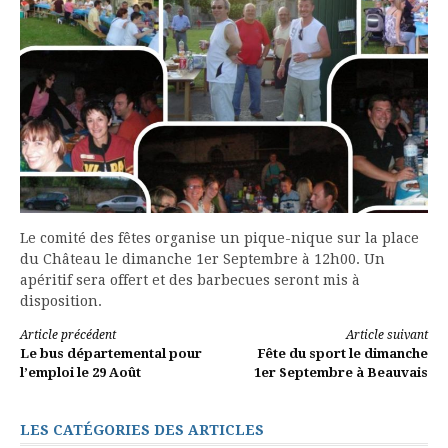
Le comité des fêtes organise un pique-nique sur la place
du Château le dimanche 1er Septembre à 12h00. Un
apéritif sera offert et des barbecues seront mis à
disposition.
Lire
Article précédent
Article suivant
Le bus départemental pour
Fête du sport le dimanche
la
l’emploi le 29 Août
1er Septembre à Beauvais
suite
LES CATÉGORIES DES ARTICLES