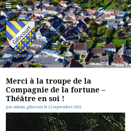
Aller
au
contenu
Site officiel de Gilocourt et Bellival
Merci à la troupe de la
Compagnie de la fortune –
Théâtre en soi !
par
admin_gilocourt
le
12 septembre 2021