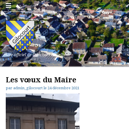
Aller
au
contenu
Site officiel de Gilocourt et Bellival
Les vœux du Maire
par
admin_gilocourt
le
24 décembre 2021