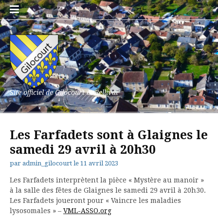
Aller
au
contenu
Site officiel de Gilocourt et Bellival
Les Farfadets sont à Glaignes le
samedi 29 avril à 20h30
par
admin_gilocourt
le
11 avril 2023
Les Farfadets interprètent la pièce « Mystère au manoir »
à la salle des fêtes de Glaignes le samedi 29 avril à 20h30.
Les Farfadets joueront pour « Vaincre les maladies
lysosomales » –
VML-ASSO.org