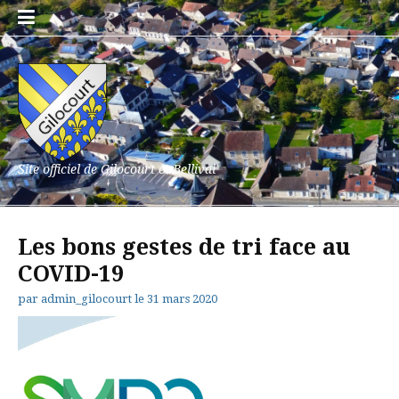
Aller
au
contenu
Site officiel de Gilocourt et Bellival
Les bons gestes de tri face au
COVID-19
par
admin_gilocourt
le
31 mars 2020