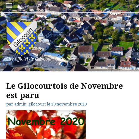
Aller
au
contenu
Site officiel de Gilocourt et Bellival
Le Gilocourtois de Novembre
est paru
par
admin_gilocourt
le
10 novembre 2020