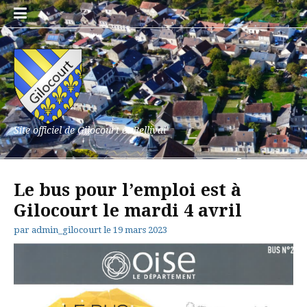
Aller
au
contenu
Site officiel de Gilocourt et Bellival
Le bus pour l’emploi est à
Gilocourt le mardi 4 avril
par
admin_gilocourt
le
19 mars 2023