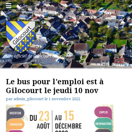
Aller
au
contenu
Site officiel de Gilocourt et Bellival
Le bus pour l’emploi est à
Gilocourt le jeudi 10 nov
par
admin_gilocourt
le
1 novembre 2022