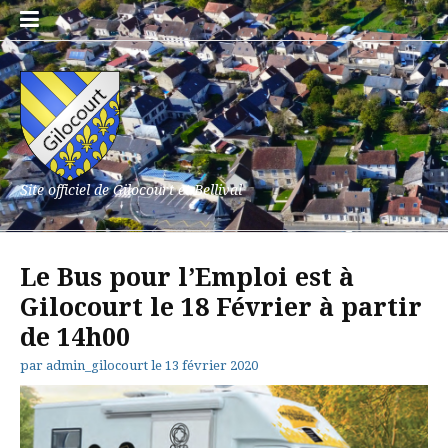
Aller
au
contenu
Site officiel de Gilocourt et Bellival
Le Bus pour l’Emploi est à
Gilocourt le 18 Février à partir
de 14h00
par
admin_gilocourt
le
13 février 2020