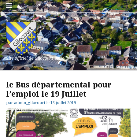
Aller
au
contenu
Site officiel de Gilocourt et Bellival
le Bus départemental pour
l’emploi le 19 Juillet
par
admin_gilocourt
le
13 juillet 2019