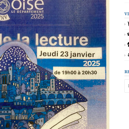
V
R
Re