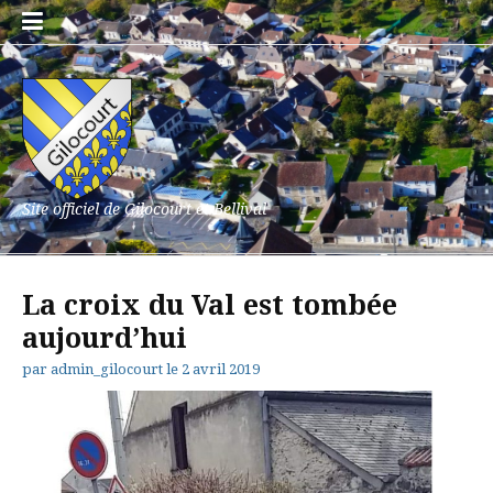
Aller
au
contenu
Site officiel de Gilocourt et Bellival
La croix du Val est tombée
aujourd’hui
par
admin_gilocourt
le
2 avril 2019