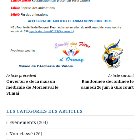
Lire
Article précédent
Article suivant
Ouverture de la maison
Randonnée déconfinée le
la
médicale de Morienval le
samedi 26 juin à Gilocourt
31 mai
suite
LES CATÉGORIES DES ARTICLES
Evénements
(204)
Non classé
(26)