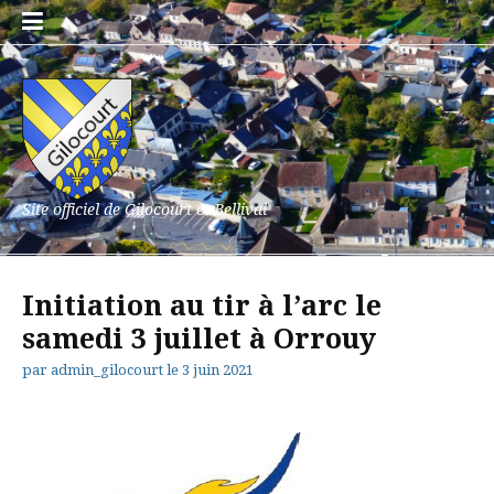
Aller
au
contenu
Site officiel de Gilocourt et Bellival
Initiation au tir à l’arc le
samedi 3 juillet à Orrouy
par
admin_gilocourt
le
3 juin 2021