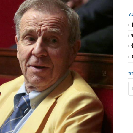
V
R
Re