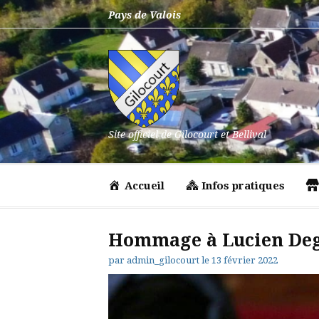
Aller
Pays de Valois
au
contenu
Site officiel de Gilocourt et Bellival
Accueil
Infos pratiques
Hommage à Lucien De
par
admin_gilocourt
le
13 février 2022