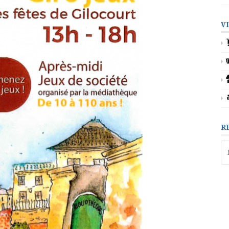
V
R
Re