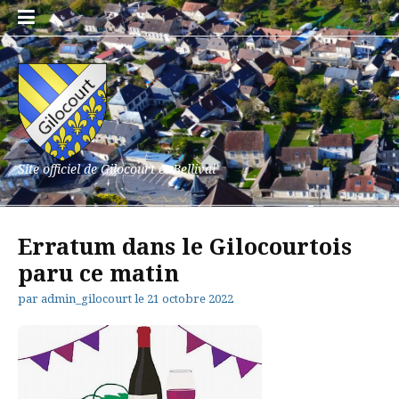
Aller
au
contenu
Site officiel de Gilocourt et Bellival
Erratum dans le Gilocourtois
paru ce matin
par
admin_gilocourt
le
21 octobre 2022