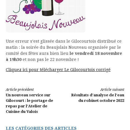
Une erreur s’est glissée dans le Gilocourtois distribué ce
matin : la soirée du Beaujolais Nouveau organisée par le
comité des fêtes aura bien lieu
le vendredi 18 novembre
à 19h30
et non pas le 22 novembre !
Cliquez ici pour télécharger Le Gilocourtois corrigé
Lire
Article précédent
Article suivant
Un nouveau service sur
Résultats d’analyse de l’eau
la
Gilocourt : le portage de
du robinet octobre 2022
repas par l’Atelier de
suite
Cuisine du Valois
LES CATÉGORIES DES ARTICLES