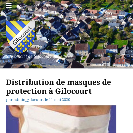
Aller
au
contenu
Site officiel de Gilocourt et Bellival
Distribution de masques de
protection à Gilocourt
par
admin_gilocourt
le
11 mai 2020