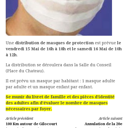
Une
distribution de masques de protection
est prévue
le
vendredi 15 Mai de 16h à 18h et le samedi 16 Mai de 10h
à 12h
.
La distribution se déroulera dans la Salle du Conseil
(Place du Chateau).
Il est prévu un masque par habitant : 1 masque adulte
par adulte et un masque enfant par enfant.
Se munir du livret de famille et des pièces d’identité
des adultes afin d’évaluer le nombre de masques
nécessaires par foyer.
Lire
Article précédent
Article suivant
100 Km autour de Gilocourt
Annulation de la 20e