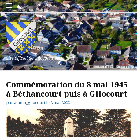
Aller
au
contenu
Site officiel de Gilocourt et Bellival
Commémoration du 8 mai 1945
à Béthancourt puis à Gilocourt
par
admin_gilocourt
le
2 mai 2022