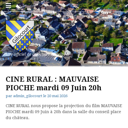
Aller
au
contenu
Site officiel de Gilocourt et Bellival
CINE RURAL : MAUVAISE
PIOCHE mardi 09 Juin 20h
par
admin_gilocourt
le
20 mai 2026
CINE RURAL nous propose la projection du film MAUVAISE
PIOCHE mardi 09 Juin à 20h dans la salle du conseil place
du château.