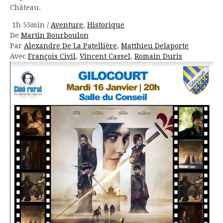
Château.
1h 55min
/
Aventure
,
Historique
De
Martin Bourboulon
Par
Alexandre De La Patellière
,
Matthieu Delaporte
Avec
François Civil
,
Vincent Cassel
,
Romain Duris