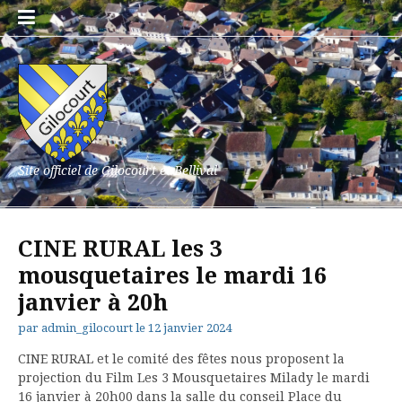
Aller
au
contenu
Site officiel de Gilocourt et Bellival
CINE RURAL les 3
mousquetaires le mardi 16
janvier à 20h
par
admin_gilocourt
le
12 janvier 2024
CINE RURAL et le comité des fêtes nous proposent la
projection du Film Les 3 Mousquetaires Milady le mardi
16 janvier à 20h00 dans la salle du conseil Place du