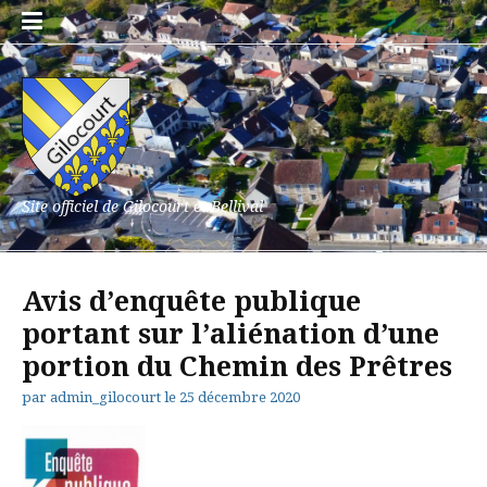
Aller
au
contenu
Site officiel de Gilocourt et Bellival
Avis d’enquête publique
portant sur l’aliénation d’une
portion du Chemin des Prêtres
par
admin_gilocourt
le
25 décembre 2020