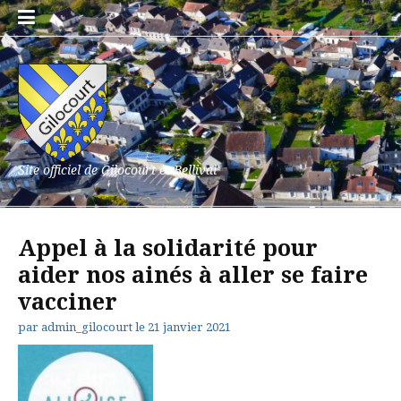
Aller
au
contenu
Site officiel de Gilocourt et Bellival
Appel à la solidarité pour
aider nos ainés à aller se faire
vacciner
par
admin_gilocourt
le
21 janvier 2021