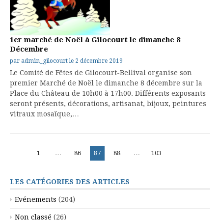
1er marché de Noël à Gilocourt le dimanche 8
Décembre
par
admin_gilocourt
le
2 décembre 2019
Le Comité de Fêtes de Gilocourt-Bellival organise son
premier Marché de Noël le dimanche 8 décembre sur la
Place du Château de 10h00 à 17h00. Différents exposants
seront présents, décorations, artisanat, bijoux, peintures
vitraux mosaïque,…
Pagination
Page
Page
Page
Page
Page
1
…
86
87
88
…
103
des
publications
LES CATÉGORIES DES ARTICLES
Evénements
(204)
Non classé
(26)