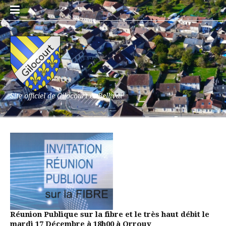
Aller
au
contenu
Site officiel de Gilocourt et Bellival
Réunion Publique sur la fibre et le très haut débit le
mardi 17 Décembre à 18h00 à Orrouy