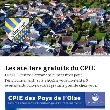
Aller
au
contenu
Site officiel de Gilocourt et Bellival
Les ateliers gratuits du CPIE
Le CPIE (Centre Permanent d’Initiatives pour
l’environnement) et le SAGEBA vous invitent à 6
événements conviviaux et gratuits près de chez vous.