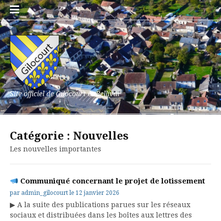
Aller
au
contenu
Site officiel de Gilocourt et Bellival
Catégorie :
Nouvelles
Les nouvelles importantes
Communiqué concernant le projet de lotissement
par
admin_gilocourt
le
12 janvier 2026
▶ A la suite des publications parues sur les réseaux
sociaux et distribuées dans les boîtes aux lettres des