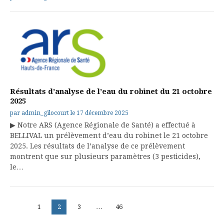
Résultats d’analyse de l’eau du robinet du 21 octobre
2025
par
admin_gilocourt
le
17 décembre 2025
▶ Notre ARS (Agence Régionale de Santé) a effectué à
BELLIVAL un prélèvement d’eau du robinet le 21 octobre
2025. Les résultats de l’analyse de ce prélèvement
montrent que sur plusieurs paramètres (3 pesticides),
le…
Pagination
Page
Page
Page
Page
1
2
3
…
46
des