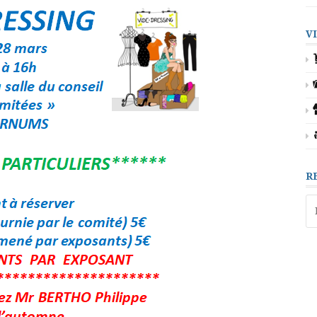
V
R
Re