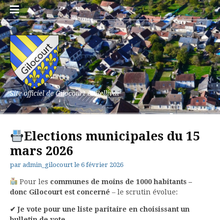
Aller
au
contenu
Site officiel de Gilocourt et Bellival
Elections municipales du 15
mars 2026
par
admin_gilocourt
le
6 février 2026
Pour les
communes de moins de 1000 habitants –
donc Gilocourt est concerné
– le scrutin évolue:
✔ Je vote pour une liste paritaire en choisissant un
bulletin de vote.